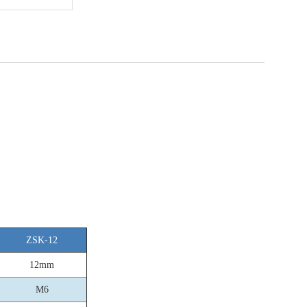
ZSK-12
12mm
M6