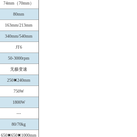
74mm（70mm）
80mm
163mm/213mm
340mm/540mm
JT6
50-3000rpm
无极变速
250✖240mm
750W
1800W
---
80/70kg
650✖650✖1000mm