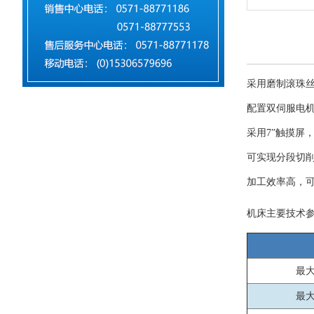
采用磨制滚珠
配置双伺服电
采用7”触摸屏
可实现分段切
加工效率高，
机床主要技术参数 M
最
最