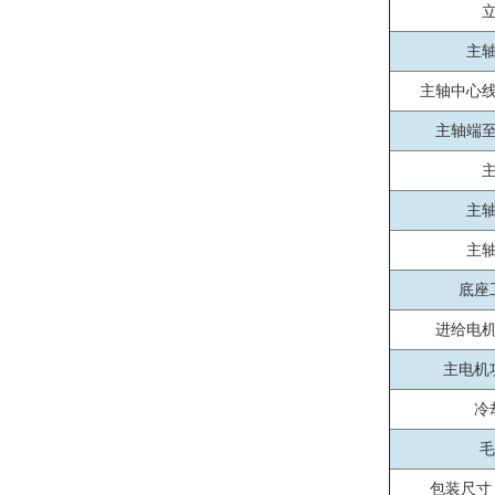
主
主轴中心
主轴端
主
主
底座
进给电
主电机
冷
毛
包装尺寸