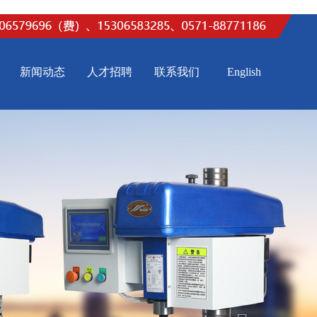
新闻动态
人才招聘
联系我们
English