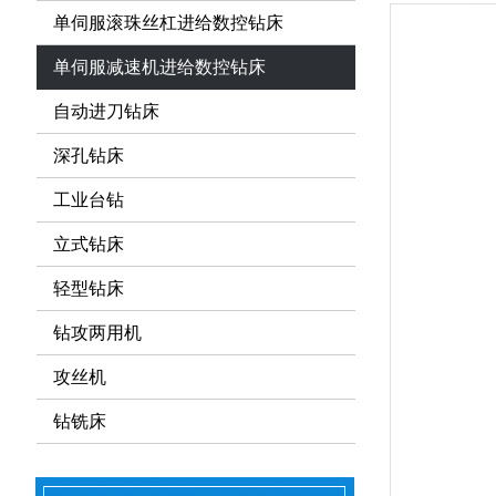
单伺服滚珠丝杠进给数控钻床
单伺服减速机进给数控钻床
自动进刀钻床
深孔钻床
工业台钻
立式钻床
轻型钻床
钻攻两用机
攻丝机
钻铣床