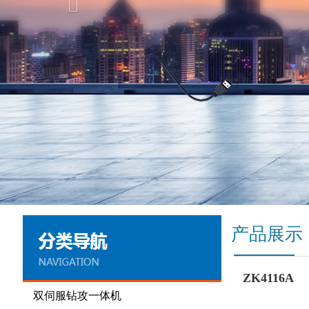
产品展示
ZK4116A
双伺服钻攻一体机