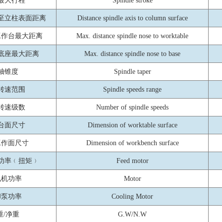
最大行程
Spindle stroke
至立柱表面距离
Distance spindle axis to column surface
工作台最大距离
Max. distance spindle nose to worktable
底座最大距离
Max. distance spindle nose to base
轴锥度
Spindle taper
转速范围
Spindle speeds range
转速级数
Number of spindle speeds
台面尺寸
Dimension of worktable surface
工作面尺寸
Dimension of workbench surface
功率﹙扭矩﹚
Feed motor
电机功率
Motor
却泵功率
Cooling Motor
重/净重
G.W/N.W