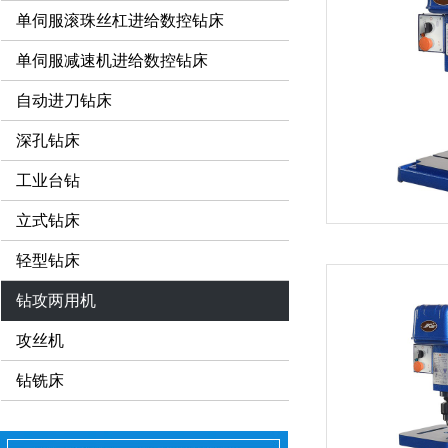
单伺服滚珠丝杠进给数控钻床
单伺服减速机进给数控钻床
自动进刀钻床
深孔钻床
工业台钻
立式钻床
轻型钻床
钻攻两用机
攻丝机
钻铣床