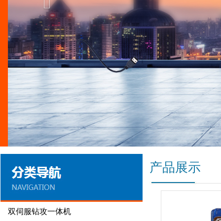
产品展示
双伺服钻攻一体机